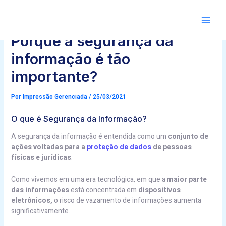
Ir
Post
para
navigation
Main
o
conteúdo
Porque a segurança da
informação é tão
importante?
Por
Impressão Gerenciada
/
25/03/2021
O que é Segurança da Informação?
A segurança da informação é entendida como um
conjunto de
ações voltadas para a
proteção de dados
de pessoas
físicas e jurídicas
.
Como vivemos em uma era tecnológica, em que a
maior parte
das informações
está concentrada em
dispositivos
eletrônicos,
o risco de vazamento de informações aumenta
significativamente.