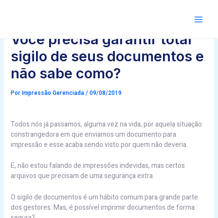
Ir
Post
para
navigation
Main
o
conteúdo
Você precisa garantir total
sigilo de seus documentos e
não sabe como?
Por
Impressão Gerenciada
/
09/08/2019
Todos nós já passamos, alguma vez na vida, por aquela situação
constrangedora em que enviamos um documento para
impressão e esse acaba sendo visto por quem não deveria.
E, não estou falando de impressões indevidas, mas certos
arquivos que precisam de uma segurança extra.
O sigilo de documentos é um hábito comum para grande parte
dos gestores. Mas, é possível imprimir documentos de forma
segura?