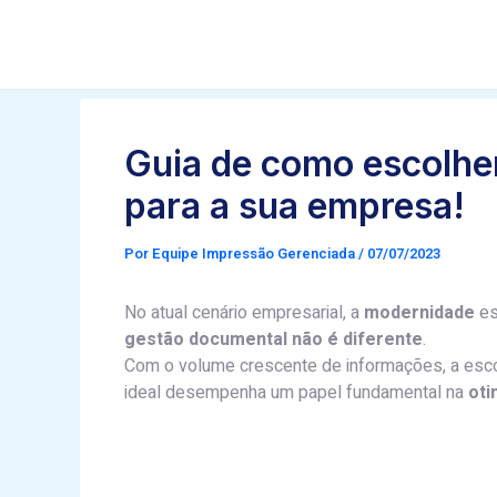
Ir
Post
para
navigation
o
conteúdo
Guia de como escolher
para a sua empresa!
Por
Equipe Impressão Gerenciada
/
07/07/2023
No atual cenário empresarial, a
modernidade
es
gestão documental não é diferente
.
Com o volume crescente de informações, a esc
ideal desempenha um papel fundamental na
oti