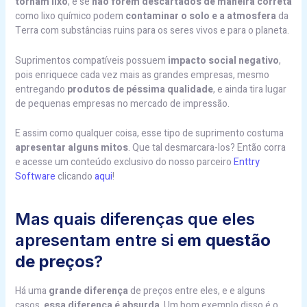
tornam lixo
, e se
não forem descartados de maneira correta
como lixo químico podem
contaminar o solo e a atmosfera
da
Terra com substâncias ruins para os seres vivos e para o planeta.
Suprimentos compatíveis possuem
impacto social negativo
,
pois enriquece cada vez mais as grandes empresas, mesmo
entregando
produtos de péssima qualidade
, e ainda tira lugar
de pequenas empresas no mercado de impressão.
E assim como qualquer coisa, esse tipo de suprimento costuma
apresentar alguns mitos
. Que tal desmarcara-los? Então corra
e acesse um conteúdo exclusivo do nosso parceiro
Enttry
Software
clicando
aqui
!
Mas quais diferenças que eles
apresentam entre si
em questão
de preços
?
Há uma
grande diferença
de preços entre eles, e e alguns
casos,
essa diferença é absurda
. Um bom exemplo disso é o