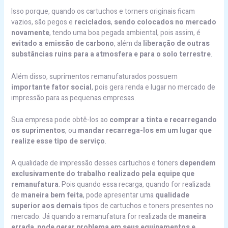
Isso porque, quando os cartuchos e torners originais ficam
vazios, são pegos e
reciclados
,
sendo colocados no mercado
novamente
, tendo uma boa pegada ambiental, pois assim, é
evitado a emissão de carbono
, além da
liberação de outras
substâncias ruins para a atmosfera e para o solo terrestre
.
Além disso, suprimentos remanufaturados possuem
importante fator social
, pois gera renda e lugar no mercado de
impressão para as pequenas empresas.
Sua empresa pode obtê-los ao
comprar a tinta e recarregando
os suprimentos
, ou
mandar recarrega-los em um lugar que
realize esse tipo de serviço
.
A qualidade de impressão desses cartuchos e toners
dependem
exclusivamente do trabalho realizado pela equipe que
remanufatura
. Pois quando essa recarga, quando for realizada
de
maneira bem feita
, pode apresentar uma
qualidade
superior aos demais
tipos de cartuchos e toners presentes no
mercado. Já quando a remanufatura for realizada de
maneira
errada
,
pode gerar problema em seus equipamentos e