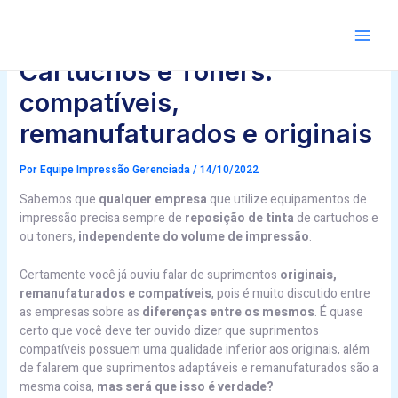
Ir
Post
para
navigation
Main
o
conteúdo
Cartuchos e Toners:
compatíveis,
remanufaturados e originais
Por
Equipe Impressão Gerenciada
/
14/10/2022
Sabemos que
qualquer empresa
que utilize equipamentos de
impressão precisa sempre de
reposição de tinta
de cartuchos e
ou toners,
independente do volume de impressão
.
Certamente você já ouviu falar de suprimentos
originais,
remanufaturados e compatíveis
, pois é muito discutido entre
as empresas sobre as
diferenças entre os mesmos
. É quase
certo que você deve ter ouvido dizer que suprimentos
compatíveis possuem uma qualidade inferior aos originais, além
de falarem que suprimentos adaptáveis e remanufaturados são a
mesma coisa,
mas será que isso é verdade?