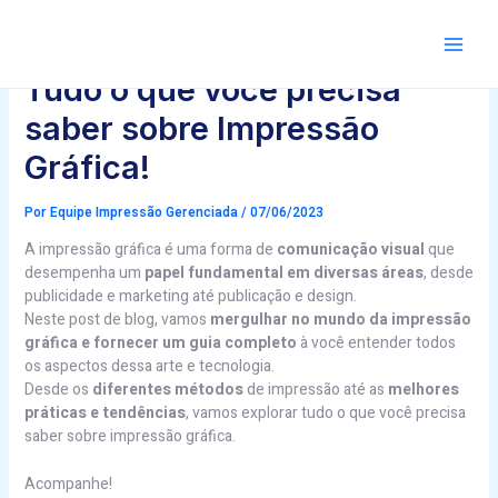
Ir
Post
para
navigation
Main
o
conteúdo
Tudo o que você precisa
saber sobre Impressão
Gráfica!
Por
Equipe Impressão Gerenciada
/
07/06/2023
A impressão gráfica é uma forma de
comunicação visual
que
desempenha um
papel fundamental em diversas áreas
, desde
publicidade e marketing até publicação e design.
Neste post de blog, vamos
mergulhar no mundo da impressão
gráfica e fornecer um guia completo
à você entender todos
os aspectos dessa arte e tecnologia.
Desde os
diferentes métodos
de impressão até as
melhores
práticas e tendências
, vamos explorar tudo o que você precisa
saber sobre impressão gráfica.
Acompanhe!