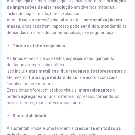
A tecnologia de impressão digital avançada permite a
produção
de impressões de alta resolução
em diversos materiais,
incluindo papel, tecido, metal e plástico.
Além disso, a impressão digital permite a
personalização em
massa
, onde cada item impresso pode
ser único
, atendendo às
demandas do mercado por personalização e segmentação.
Tintas e efeitos especiais
As tintas especiais e os efeitos especiais estão ganhando
destaque na impressão gráfica.
Isso inclui
tintas metálicas
,
fluorescentes
,
fosforescentes
e
até mesmo
tintas que mudam de cor
de acordo com cada
ângulo e ou temperatura.
Essas tintas oferecem efeitos visuais
impressionantes
e
podem
agregar valor
aos materiais impressos, tornando-os
mais atraentes, marcantes e impactantes.
Sustentabilidade
A sustentabilidade é uma tendência
crescente
em todas as
indústrias
, e a impressão gráfica não é exceção.