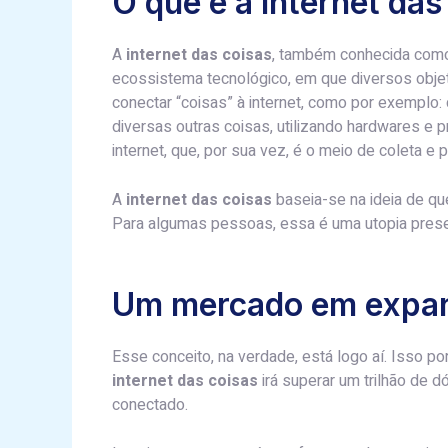
O que é a internet das
A
internet das coisas
, também conhecida como
ecossistema tecnológico, em que diversos objet
conectar “coisas” à internet, como por exemplo: 
diversas outras coisas, utilizando hardwares e 
internet, que, por sua vez, é o meio de coleta
A
internet das coisas
baseia-se na ideia de q
Para algumas pessoas, essa é uma utopia prese
Um mercado em expa
Esse conceito, na verdade, está logo aí. Isso p
internet das coisas
irá superar um trilhão de d
conectado.