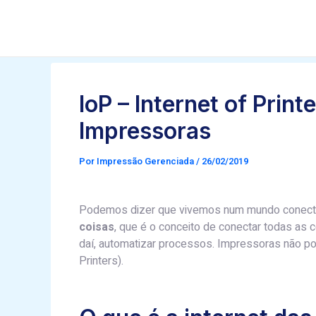
Ir
Post
para
navigation
o
conteúdo
IoP – Internet of Print
Impressoras
Por
Impressão Gerenciada
/
26/02/2019
Podemos dizer que vivemos num mundo conecta
coisas
, que é o conceito de conectar todas as 
daí, automatizar processos. Impressoras não pod
Printers).