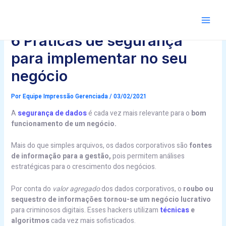
Ir
Post
para
navigation
Main
o
conteúdo
6 Práticas de segurança
para implementar no seu
negócio
Por
Equipe Impressão Gerenciada
/
03/02/2021
A
segurança de dados
é cada vez mais relevante para o
bom
funcionamento de um negócio.
Mais do que simples arquivos, os dados corporativos são
fontes
de informação para a gestão,
pois permitem análises
estratégicas para o crescimento dos negócios.
Por conta do
valor agregado
dos dados corporativos, o
roubo ou
sequestro de informações tornou-se um negócio lucrativo
para criminosos digitais. Esses hackers utilizam
técnicas
e
algoritmos
cada vez mais sofisticados.